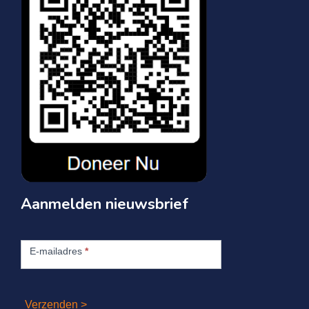
Aanmelden nieuwsbrief
Aanmelden
nieuwsbrief
E-mailadres
*
Verzenden >