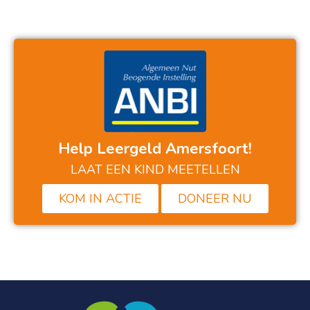
Help Leergeld Amersfoort!
LAAT EEN KIND MEETELLEN
KOM IN ACTIE
DONEER NU