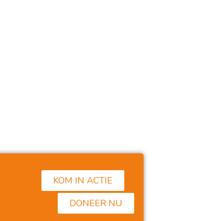
KOM IN ACTIE
et is zo goed dat dit bestaat…!
DONEER NU