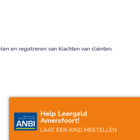
len en registreren van klachten van cliënten.
Help Leergeld
Amersfoort!
Leergeld stond klaar en hielp zonder te
H
oordelen. Helemaal top.
LAAT EEN KIND MEETELLEN