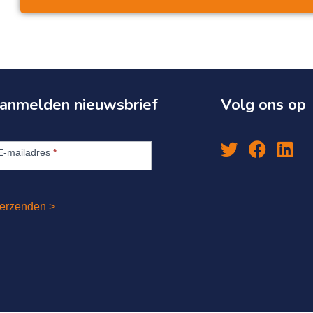
anmelden nieuwsbrief
Volg ons op
anmelden
euwsbrief
E-mailadres
*
erzenden >