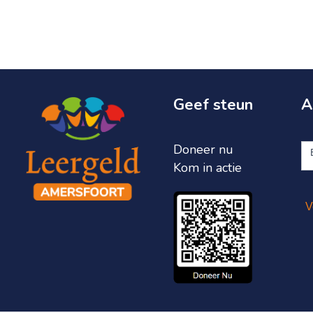
Geef steun
A
A
Doneer nu
ni
Kom in actie
V