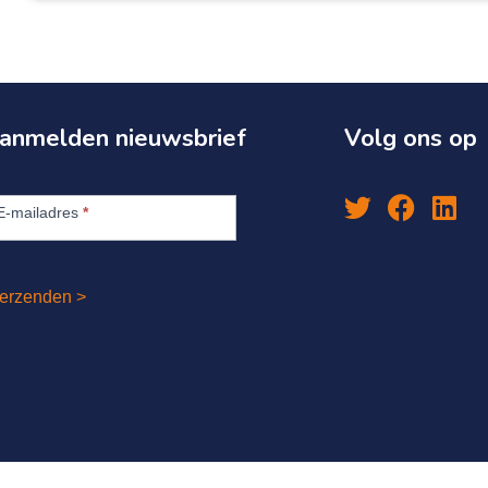
anmelden nieuwsbrief
Volg ons op
anmelden
euwsbrief
E-mailadres
*
erzenden >