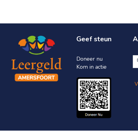
Geef steun
A
A
Doneer nu
ni
Kom in actie
V