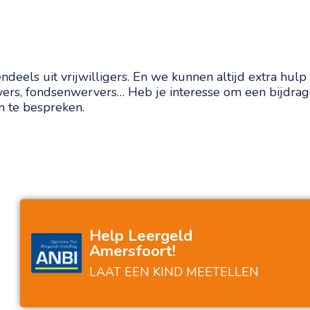
deels uit vrijwilligers. En we kunnen altijd extra hulp 
vers, fondsenwervers… Heb je interesse om een bijdrag
 te bespreken.
Help Leergeld
Amersfoort!
Leergeld stond klaar en hielp zonder te
H
oordelen. Helemaal top.
LAAT EEN KIND MEETELLEN