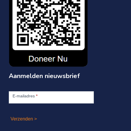
Aanmelden nieuwsbrief
Aanmelden
nieuwsbrief
E-mailadres
*
Verzenden >