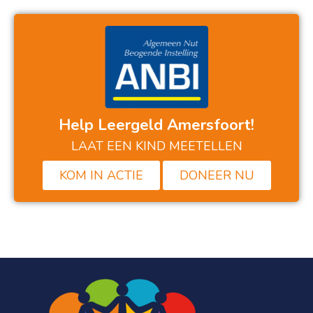
Help Leergeld Amersfoort!
LAAT EEN KIND MEETELLEN
KOM IN ACTIE
DONEER NU