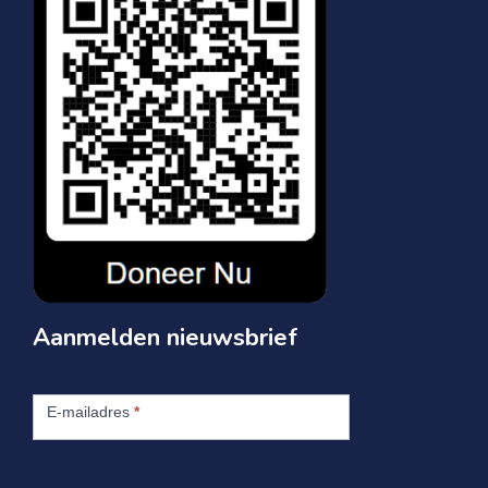
Aanmelden nieuwsbrief
Aanmelden
nieuwsbrief
E-mailadres
*