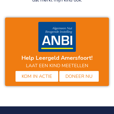
dat merkt mijn kind ook.
Help Leergeld Amersfoort!
LAAT EEN KIND MEETELLEN
KOM IN ACTIE
DONEER NU