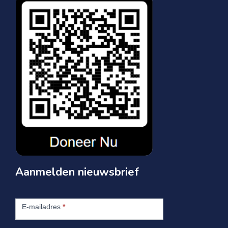
Aanmelden nieuwsbrief
Aanmelden
nieuwsbrief
E-mailadres
*