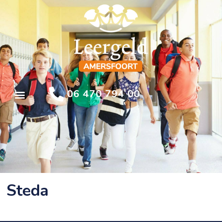
06 470 794 00
Steda