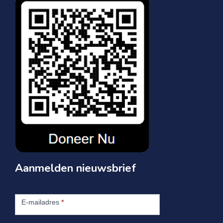
Aanmelden nieuwsbrief
Aanmelden
nieuwsbrief
E-mailadres
*