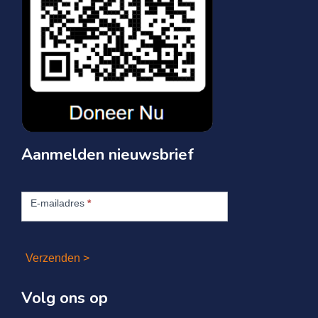
Aanmelden nieuwsbrief
Aanmelden
nieuwsbrief
E-mailadres
*
Verzenden >
Volg ons op