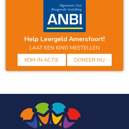
Help Leergeld Amersfoort!
LAAT EEN KIND MEETELLEN
KOM IN ACTIE
DONEER NU