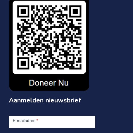
Aanmelden nieuwsbrief
Aanmelden
nieuwsbrief
E-mailadres
*