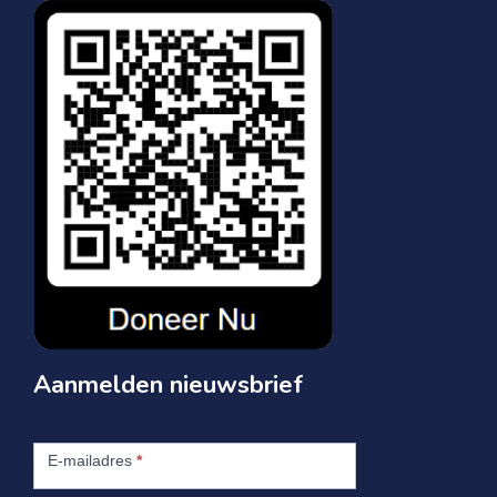
Aanmelden nieuwsbrief
Aanmelden
nieuwsbrief
E-mailadres
*