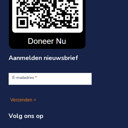
Aanmelden nieuwsbrief
Aanmelden
nieuwsbrief
E-mailadres
*
Verzenden >
Volg ons op