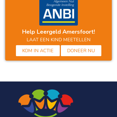
Help Leergeld Amersfoort!
LAAT EEN KIND MEETELLEN
KOM IN ACTIE
DONEER NU