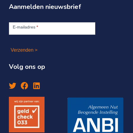
Aanmelden nieuwsbrief
Aanmelden
nieuwsbrief
E-mailadres
*
Verzenden >
Volg ons op