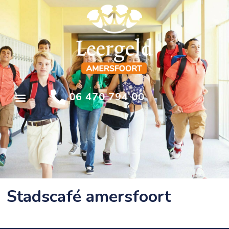
06 470 794 00
Stadscafé amersfoort