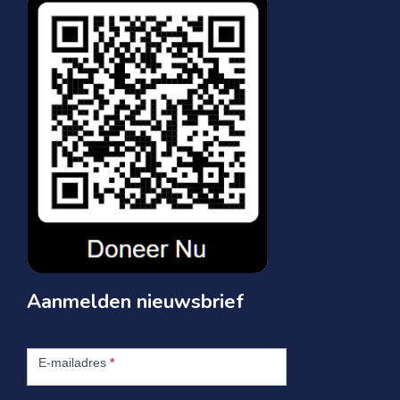
Aanmelden nieuwsbrief
Aanmelden
nieuwsbrief
E-mailadres
*