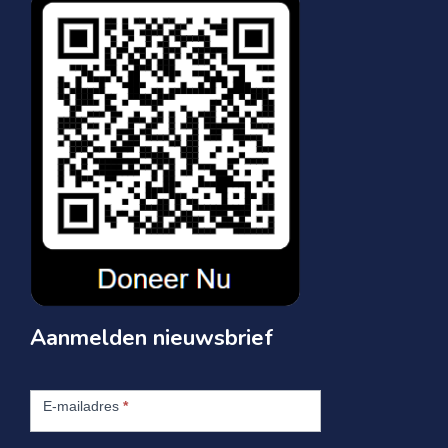
Aanmelden nieuwsbrief
Aanmelden
nieuwsbrief
E-mailadres
*