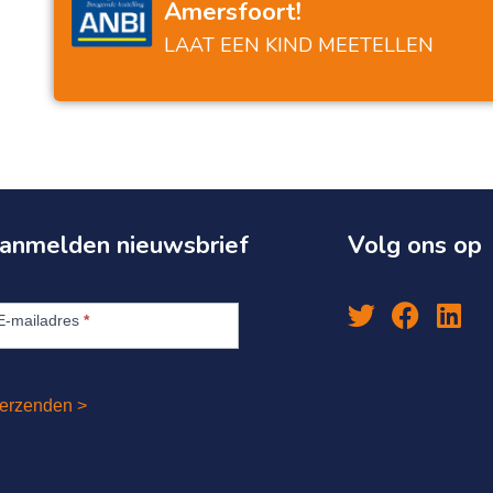
Amersfoort!
Leergeld stond klaar en hielp zonder te
oordelen. Helemaal top.
LAAT EEN KIND MEETELLEN
anmelden nieuwsbrief
Volg ons op
anmelden
euwsbrief
E-mailadres
*
erzenden >