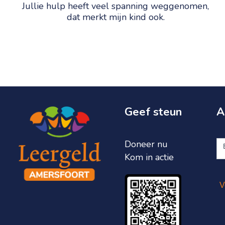
Jullie hulp heeft veel spanning weggenomen,
dat merkt mijn kind ook.
Geef steun
A
A
Doneer nu
ni
Kom in actie
V