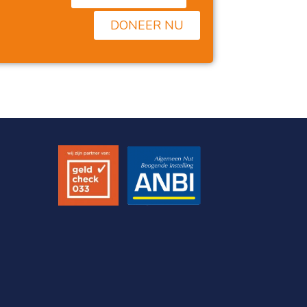
Het is zo goed dat dit bestaat…!
DONEER NU