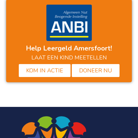
Help Leergeld Amersfoort!
LAAT EEN KIND MEETELLEN
KOM IN ACTIE
DONEER NU