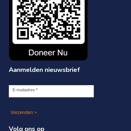
Aanmelden nieuwsbrief
Aanmelden
nieuwsbrief
E-mailadres
*
Verzenden >
Volg ons op