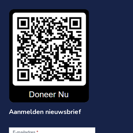
Aanmelden nieuwsbrief
Aanmelden
nieuwsbrief
E-mailadres
*