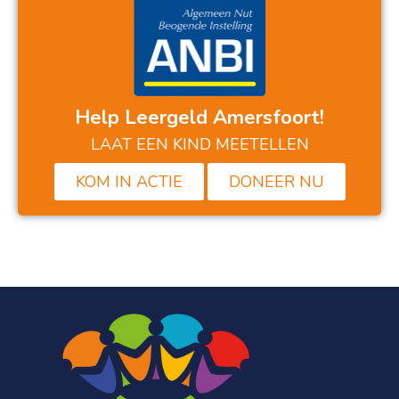
Help Leergeld Amersfoort!
LAAT EEN KIND MEETELLEN
KOM IN ACTIE
DONEER NU