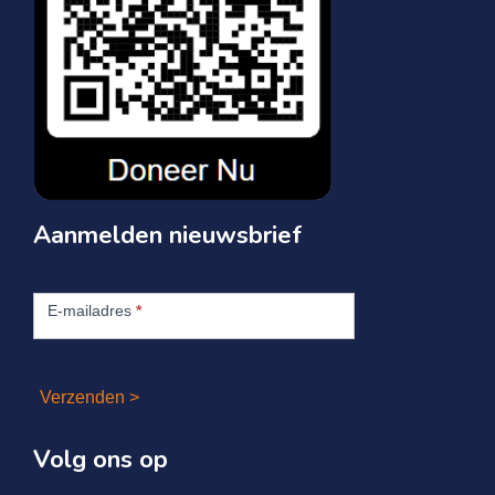
Aanmelden nieuwsbrief
Aanmelden
nieuwsbrief
E-mailadres
*
Verzenden >
Volg ons op