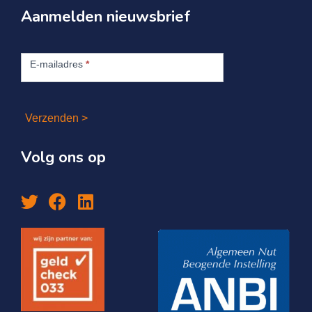
Aanmelden nieuwsbrief
Aanmelden
nieuwsbrief
E-mailadres
*
Verzenden >
Volg ons op